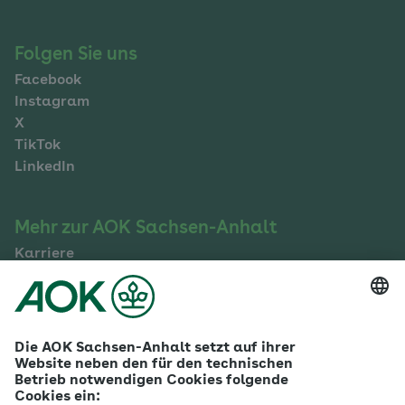
Folgen Sie uns
Facebook
Instagram
X
TikTok
LinkedIn
Mehr zur AOK Sachsen-Anhalt
Karriere
Ausbildung
Betriebliches Gesundheitsmanagement
Firmenkunden
Gesundheitspartner
Betreuer- & Bevollmächtigte
Die AOK - Wir über uns