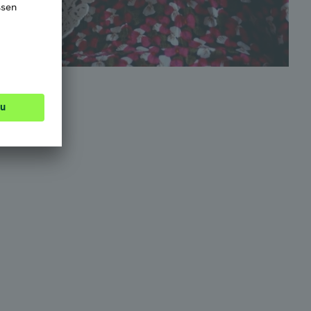
stumm
schalten