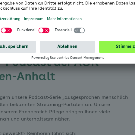
e-Podcast der AOK
en-Anhalt
 gern unsere Podcast-Serie „ausgesprochen menschlich
allen bekannten Streaming-Portalen an. Unsere
nserem Fachbereich Pflege bringen Ihnen viele
nah und unterhaltsam näher.
ist geweckt? Reinhören lohnt sich!