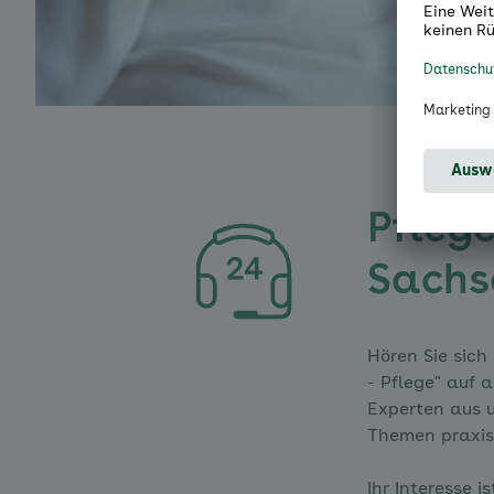
Pfleg
Sachs
Hören Sie sich
- Pflege" auf 
Experten aus u
Themen praxis
Ihr Interesse 