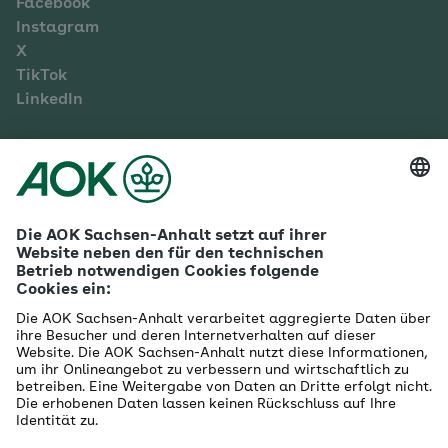
Facebook
Instagram
X
TikTok
LinkedIn
Mehr zur AOK Sachsen-Anhalt
Karriere
Ausbildung
Betriebliches Gesundheitsmanagement
Firmenkunden
Gesundheitspartner
Betreuer- & Bevollmächtigte
Die AOK - Wir über uns
Grounding Page
Innovationsportal
Presse
Selbsthilfe