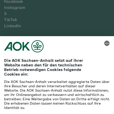
Facebook
Instagram
X
TikTok
LinkedIn
Mehr zur AOK Sachsen-Anhalt
Karriere
Ausbildung
Betriebliches Gesundheitsmanagement
Firmenkunden
Gesundheitspartner
Betreuer- & Bevollmächtigte
Die AOK - Wir über uns
Grounding Page
Innovationsportal
Presse
Selbsthilfe