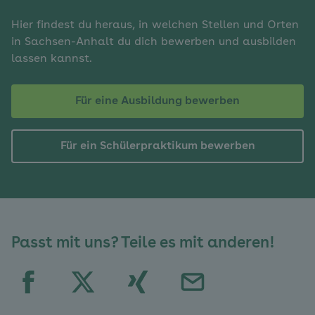
Hier findest du heraus, in welchen Stellen und Orten
in Sachsen-Anhalt du dich bewerben und ausbilden
lassen kannst.
Für eine Ausbildung bewerben
Für ein Schülerpraktikum bewerben
Passt mit uns? Teile es mit anderen!
in
in
in
E-
Facebook
X,
Xing
Mail
teilen
vormals
teilen
schreiben
Twitter,