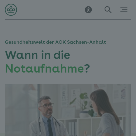
Direkt
Direkt
Direkt
Direkt
Direkt
Direkt
zur
zur
zum
zu
zur
zur
Startseite
Hauptnavigation
Inhalt
Kontakt
Suche
Navigation
im
Fußbereich
Gesundheitswelt der AOK Sachsen-Anhalt
Wann in die
Notaufnahme
?