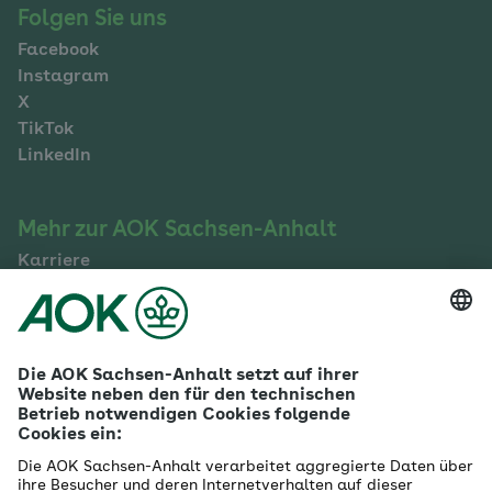
Folgen Sie uns
Facebook
Instagram
X
TikTok
LinkedIn
Mehr zur AOK Sachsen-Anhalt
Karriere
Ausbildung
Betriebliches Gesundheitsmanagement
Firmenkunden
Gesundheitspartner
Betreuer- & Bevollmächtigte
Die AOK - Wir über uns
Grounding Page
Innovationsportal