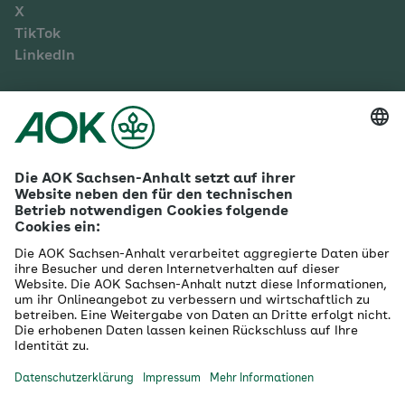
X
TikTok
LinkedIn
Mehr zur AOK Sachsen-Anhalt
Karriere
Ausbildung
Betriebliches Gesundheitsmanagement
Firmenkunden
Gesundheitspartner
Betreuer- & Bevollmächtigte
Die AOK - Wir über uns
Grounding Page
Innovationsportal
Presse
Selbsthilfe
Selbstverwaltung