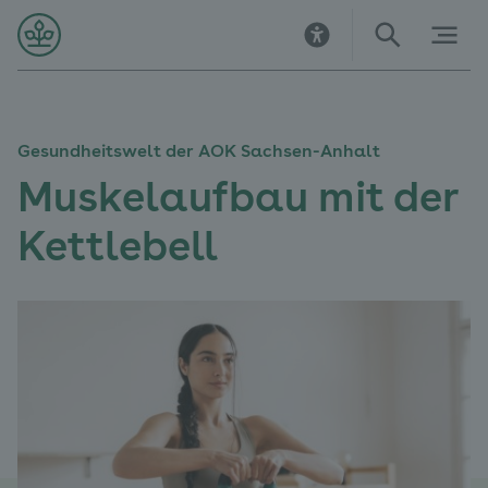
Direkt
Direkt
Direkt
Direkt
Direkt
Direkt
zur
zur
zum
zu
zur
zur
Startseite
Hauptnavigation
Inhalt
Kontakt
Suche
Navigation
im
Fußbereich
Gesundheitswelt der AOK Sachsen-Anhalt
Muskelaufbau mit der
Kettlebell