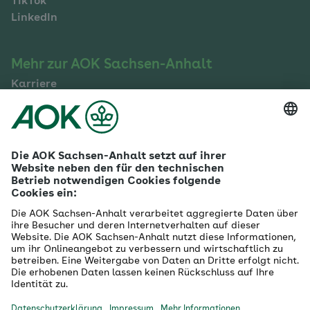
TikTok
LinkedIn
Mehr zur AOK Sachsen-Anhalt
Karriere
Ausbildung
Betriebliches Gesundheitsmanagement
Firmenkunden
Gesundheitspartner
Betreuer- & Bevollmächtigte
Die AOK - Wir über uns
Grounding Page
Innovationsportal
Presse
Selbsthilfe
Selbstverwaltung