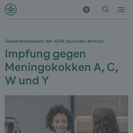
Direkt
Direkt
Direkt
Direkt
Direkt
Direkt
zur
zur
zum
zu
zur
zur
Startseite
Hauptnavigation
Inhalt
Kontakt
Suche
Navigation
im
Fußbereich
Gesundheitswelt der AOK Sachsen-Anhalt
Impfung gegen
Meningokokken A, C,
W und Y