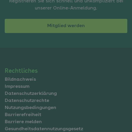
Registrieren Sie sich schnell und unkompliziert bei
unserer Online-Anmeldung.
Mitglied werden
Navigation
Rechtliches
Bildnachweis
im
Impressum
Fußbereich
Datenschutzerklärung
Datenschutzrechte
Nutzungsbedingungen
Barrierefreiheit
Barriere melden
Gesundheitsdatennutzungsgesetz