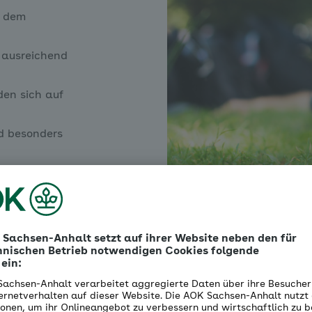
h dem
 ausreichend
den sich auf
d besonders
ssform.