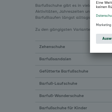
Barfußschuhe gibt es in vielen verschi
Aktivitäten, Jahreszeiten und persönlich
Barfußlaufen längst alltagstauglich ge
Zu den gängigsten Varianten zählen:
Zehenschuhe
Barfußsandalen
Gefütterte Barfußschuhe
Barfuß-Laufschuhe
Barfuß-Wanderschuhe
Barfußschuhe für Kinder