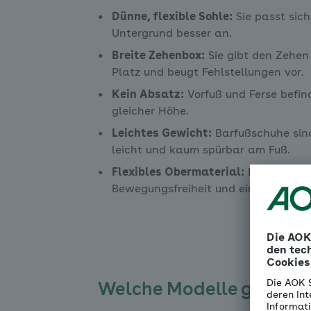
Dünne, flexible Sohle:
Sie passt sic
Untergrund besser an.
Breite Zehenbox:
Sie gibt den Zehen
Platz und beugt Fehlstellungen vor.
Kein Absatz:
Vorfuß und Ferse befin
gleicher Höhe.
Leichtes Gewicht:
Barfußschuhe sin
leicht und kaum spürbar am Fuß.
Flexibles Obermaterial:
Es sorgt für
Bewegungsfreiheit und eine gute Pa
Welche Modelle gibt es?