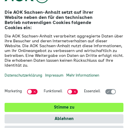
Firmenkunden
Gesundheitspartner
Betreuer- & Bevollmächtigte
Die AOK - Wir über uns
Grounding Page
Innovationsportal
Presse
Selbsthilfe
Selbstverwaltung
Ihre AOK Sachsen-Anhalt vor Ort
Magdeburg
Halle
Dessau
alle Kundencenter anzeigen