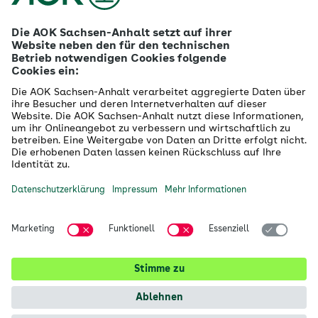
Karriere
Ausbildung
Betriebliches Gesundheitsmanagement
Firmenkunden
Gesundheitspartner
Betreuer- & Bevollmächtigte
Die AOK - Wir über uns
Grounding Page
Innovationsportal
Presse
Selbsthilfe
Selbstverwaltung
Ihre AOK Sachsen-Anhalt vor Ort
Magdeburg
Halle
Dessau
alle Kundencenter anzeigen