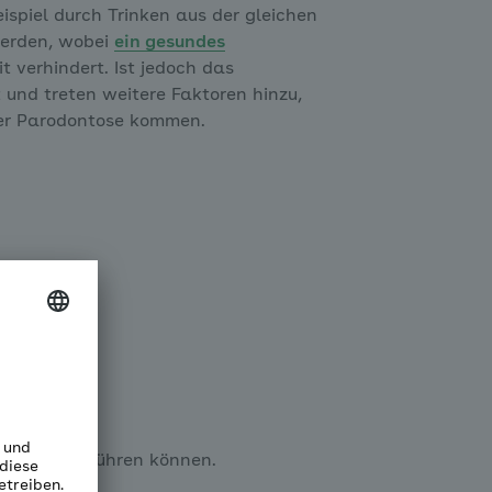
ispiel durch Trinken aus der gleichen
werden, wobei
ein gesundes
t verhindert. Ist jedoch das
nd treten weitere Faktoren hinzu,
er Parodontose kommen.
arodontose führen können.