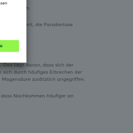
titis drohen.
hr 70 Prozent, die Parodontose
 Das liegt daran, dass sich der
n sich durch häufiges Erbrechen der
e Magensäure zusätzlich angegriffen.
n, dass Nachkommen häufiger an