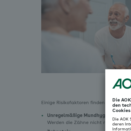
Einige Risikofaktoren finden Sie hier:
Unregelmäßige Mundhygiene
Werden die Zähne nicht regelmäßig g