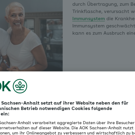
durch Übertragung, zum Be
Trinkflasche, verursacht 
Immunsystem
die Krankhei
Immunsystem geschwächt u
kann es zum Ausbruch ein
esäubert, lagern sich Bakterien ab, die zu Karies und P