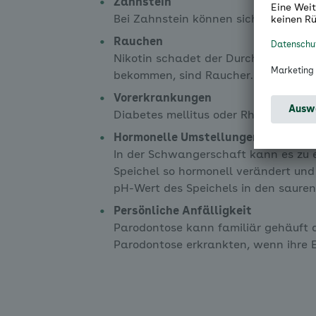
Zahnstein
Bei Zahnstein können sich Bakterien 
Rauchen
Nikotin schadet der Durchblutung d
bekommen, sind Raucher.
Vorerkrankungen
Diabetes mellitus oder Rheumatoide 
Hormonelle Umstellungen
In der Schwangerschaft kann es zu e
Speichel so hormonell verändert und
pH-Wert des Speichels in den sauren
Persönliche Anfälligkeit
Parodontose kann familiär gehäuft 
Parodontose erkrankten, wenn ihre E