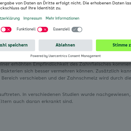
schneller ausbreiten. Auch hier kann schnell eine Parodon
es Zahnfleisches und schwächt das Immunsystem. Ungefä
Arthritis begünstigen Parodontose.
iner erhöhten Empfindlichkeit des Zahnfleisches kommen.
 Bakterien sich besser vermehren können. Zusätzlich kan
 Bereich verschieben und der Zahnschmelz wird durch di
auftreten. In verschiedenen Studien wurde nachgewiese
ltern auch daran erkrankt sind.