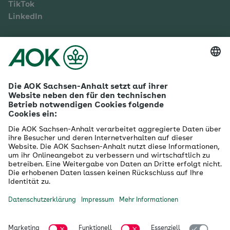
TikTok
LinkedIn
Mehr zur AOK Sachsen-Anhalt
Karriere
Ausbildung
Betriebliches Gesundheitsmanagement
Firmenkunden
Gesundheitspartner
Betreuer- & Bevollmächtigte
Die AOK - Wir über uns
Grounding Page
Innovationsportal
Presse
Selbsthilfe
Selbstverwaltung