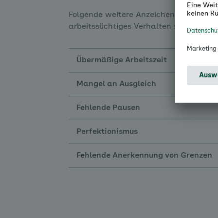
Folgende weitere Anzeichen können für
arbeitssüchtiges Verhalten sein.
Übermäßige Arbeitszeit
Mangel an Ausgleich
Fehlende Pausen
Perfektionismus
Fehlende Anerkennung von Grenzen