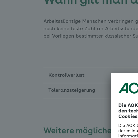
Wann gilt man a
Arbeitssüchtige Menschen verbringen gr
noch keine feste Zahl an Arbeitsstunde
bei Vorliegen bestimmter klassischer Su
Kontrollverlust
Toleranzsteigerung
Weitere mögliche Warn