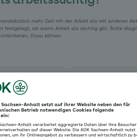
ls arbeitssüchtig?
undsätzlich mehr Zeit mit der Arbeit als mit anderen Akti
n festgelegt, ab wann Arbeit als süchtig gilt. Ärzte diag
chtkriterien. Dazu zählen:
Entzugserscheinungen
Beeinträchtigung des so
zeichen