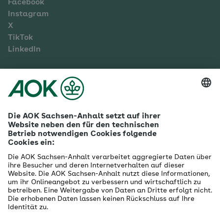
Facebook
Instagram
X
TikTok
LinkedIn
Mehr zur AOK Sachsen-Anhalt
Karriere
Ausbildung
Betriebliches Gesundheitsmanagement
Firmenkunden
Gesundheitspartner
Betreuer- & Bevollmächtigte
Die AOK - Wir über uns
Grounding Page
Innovationsportal
Presse
Selbsthilfe