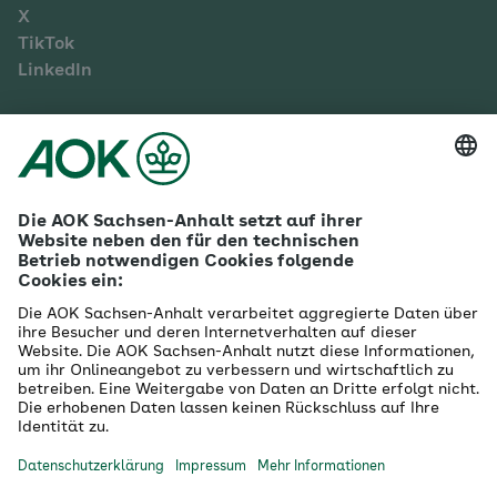
X
TikTok
LinkedIn
Mehr zur AOK Sachsen-Anhalt
Karriere
Ausbildung
Betriebliches Gesundheitsmanagement
Firmenkunden
Gesundheitspartner
Betreuer- & Bevollmächtigte
Die AOK - Wir über uns
Grounding Page
Innovationsportal
Presse
Selbsthilfe
Selbstverwaltung