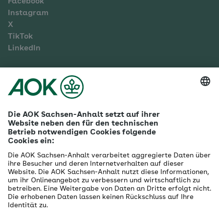
Facebook
Instagram
X
TikTok
LinkedIn
Mehr zur AOK Sachsen-Anhalt
Karriere
Ausbildung
Betriebliches Gesundheitsmanagement
Firmenkunden
Gesundheitspartner
Betreuer- & Bevollmächtigte
Die AOK - Wir über uns
Grounding Page
Innovationsportal
Presse
Selbsthilfe