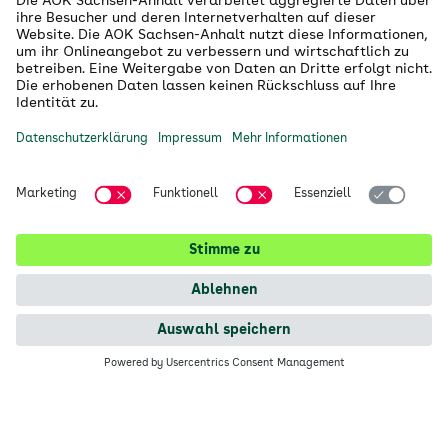
Die AOK - Wir über uns
Grounding Page
Innovationsportal
Presse
Selbsthilfe
Selbstverwaltung
Ihre AOK Sachsen-Anhalt vor Ort
Magdeburg
Halle
Dessau
alle Kundencenter anzeigen
Sie haben Fragen?
Kontakt
Terminvereinbarung