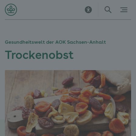
Direkt
Direkt
Direkt
Direkt
Direkt
Direkt
zur
zur
zum
zu
zur
zur
Startseite
Hauptnavigation
Inhalt
Kontakt
Suche
Navigation
im
Fußbereich
Gesundheitswelt der AOK Sachsen-Anhalt
Trockenobst