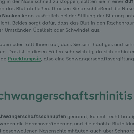
g in der Nase schnell zu stoppen, sollten Sie in einer
auf
nn das Blut abfließen. Drücken Sie anschließend die Nas
m Nacken
kann zusätzlich bei der Stillung der Blutung unt
nicht. Beides sorgt dafür, dass das Blut in den Rachenrau
er Umständen Übelkeit oder Schwindel aus.
oppen oder fällt Ihnen auf, dass Sie sehr häufiges und se
ren. Das ist in diesen Fällen sehr wichtig, da sich dahin
ende
Präeklampsie
, also eine Schwangerschaftsvergiftung
hwangerschaftsrhinitis
chwangerschaftsschnupfen
genannt, kommt recht häufig 
 werden die Hormonveränderung und die erhöhte Blutbildu
d geschwollenen Nasenschleimhäuten auch über Schnarc