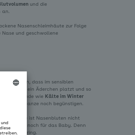
Blutvolumen
und die
h an.
rockene Nasenschleimhäute zur Folge
te Nase und geschwollene
 dazu führen, dass im sensiblen
 ab und an ein Äderchen platzt und so
ußere Umstände wie
Kälte im Winter
nnen das Ganze noch begünstigen.
malerweise ist Nasenbluten nicht
 Schwangere noch für das Baby. Denn
Regel sehr gering.