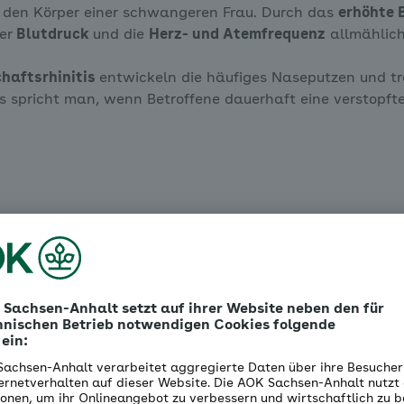
h den Körper einer schwangeren Frau. Durch das
erhöhte 
er
Blutdruck
und die
Herz- und Atemfrequenz
allmählic
haftsrhinitis
entwickeln die häufiges Naseputzen und t
is spricht man, wenn Betroffene dauerhaft eine verstopf
All diese Ursachen können
Blutgefäßsystem der Nase
Nasenbluten entsteht. Ä
und
trockene Raumluft
kö
Wichtig ist zu wissen:
Nor
gefährlich. Weder für die
der Blutverlust ist in der 