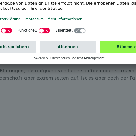
 Blutungen, die aufgrund von Leberschäden oder starkem
rschaft aber extrem selten auf. Ist es aber doch der Fall,