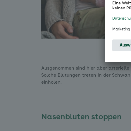
Ausgenommen sind hier aber arterielle
Solche Blutungen treten in der Schwange
einholen.
Nasenbluten stoppen