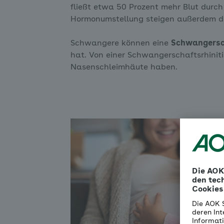
fließt etwa 50 Prozent mehr Blut durc
Hormonumstellung steigen außerdem d
Schwangere können eine
Schwangersc
hat. Von einer Schwangerschaftsrhinit
Nasenschleimhäute haben.