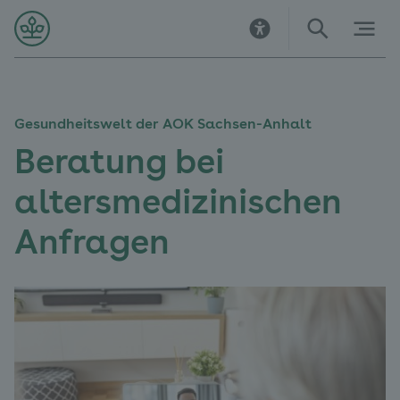
Direkt
Direkt
Direkt
Direkt
Direkt
Direkt
zur
zur
zum
zu
zur
zur
Startseite
Hauptnavigation
Inhalt
Kontakt
Suche
Navigation
im
Fußbereich
Gesundheitswelt der AOK Sachsen-Anhalt
Beratung bei
altersmedizinischen
Anfragen