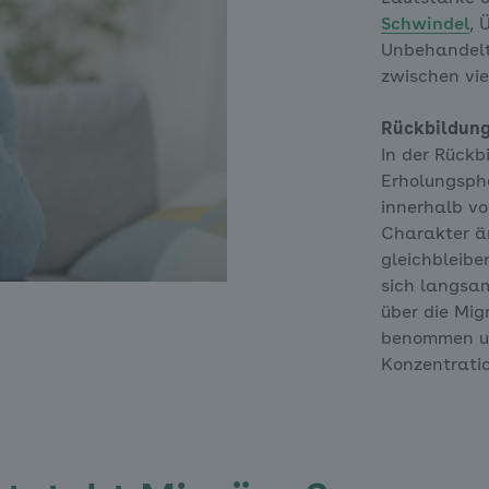
Schwindel
, 
Unbehandelt
zwischen vie
Rückbildun
In der Rückb
Erholungsph
innerhalb vo
Charakter än
gleichbleibe
sich langsam
über die Mi
benommen un
Konzentrati