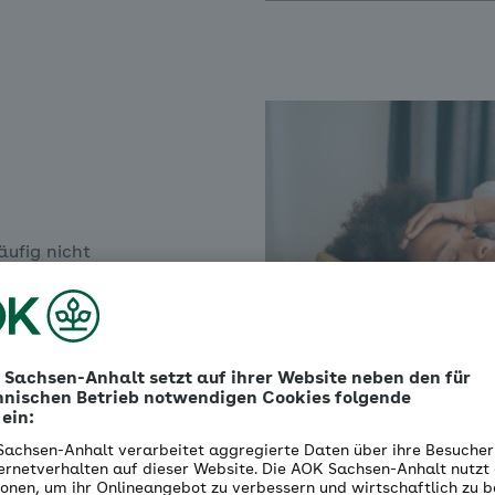
äufig nicht
 Phasen.
 alle
eichen oder
ßhunger,
igkeit an.
unden bis