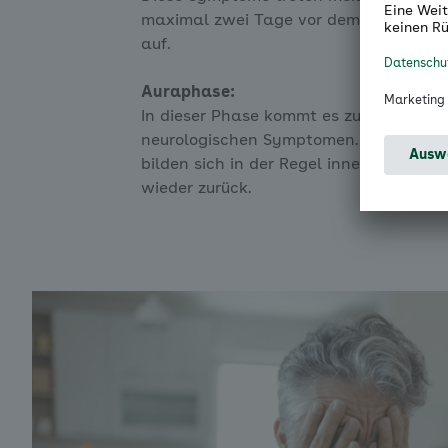
maximal zwei Tage vor dem eigentlich
auf.
Auraphase:
In dieser Phase kommt es zu vorüberg
neurologischen Symptomen. Die Besch
bilden sich in der Regel innerhalb von 
wieder zurück.