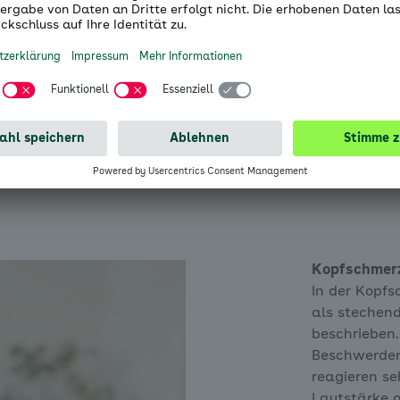
en Anfall
ehenden
werden
einer Stunde
Kopfschmer
In der Kopf
als stechen
beschrieben.
Beschwerden 
reagieren se
Lautstärke 