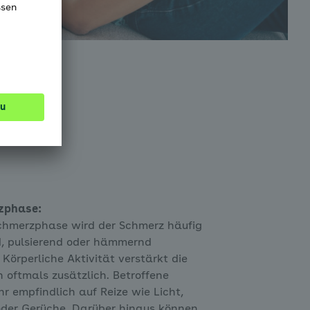
zphase:
schmerzphase wird der Schmerz häufig
d, pulsierend oder hämmernd
 Körperliche Aktivität verstärkt die
oftmals zusätzlich. Betroffene
hr empfindlich auf Reize wie Licht,
oder Gerüche. Darüber hinaus können