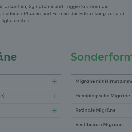
ber Ursachen, Symptome und Triggerfaktoren der
schiedenen Phasen und Formen der Erkrankung vor und
öglichkeiten.
äne
Sonderfor
Migräne mit Hirnstam
ne)
Hemiplegische Migräne
Retinale Migräne
Vestibuläre Migräne