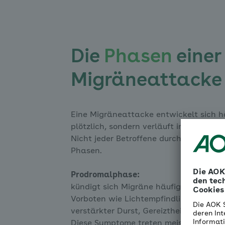
Die
Phasen
einer
Migräneattacke
Eine Migräneattacke entwickelt sich h
plötzlich, sondern verläuft in mehreren
Nicht jeder Betroffene durchläuft dabei
Phasen.
Prodromalphase:
kündigt sich Migräne häufig durch Anz
Vorboten wie Lichtempfindlichkeit, Hei
verstärkter Durst, Gereiztheit oder Müd
Diese Symptome treten meist einige St