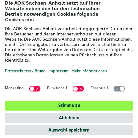
Betriebliches Gesundheitsmanagement
Firmenkunden
Gesundheitspartner
Betreuer- & Bevollmächtigte
Die AOK - Wir über uns
Grounding Page
Innovationsportal
Presse
Selbsthilfe
Selbstverwaltung
Ihre AOK Sachsen-Anhalt vor Ort
Magdeburg
Halle
Dessau
alle Kundencenter anzeigen