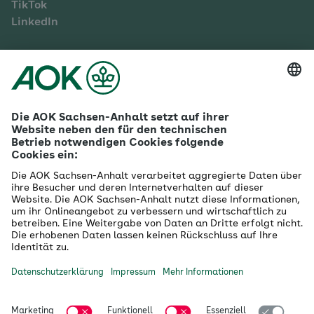
TikTok
LinkedIn
Mehr zur AOK Sachsen-Anhalt
Karriere
Ausbildung
Betriebliches Gesundheitsmanagement
Firmenkunden
Gesundheitspartner
Betreuer- & Bevollmächtigte
Die AOK - Wir über uns
Grounding Page
Innovationsportal
Presse
Selbsthilfe
Selbstverwaltung