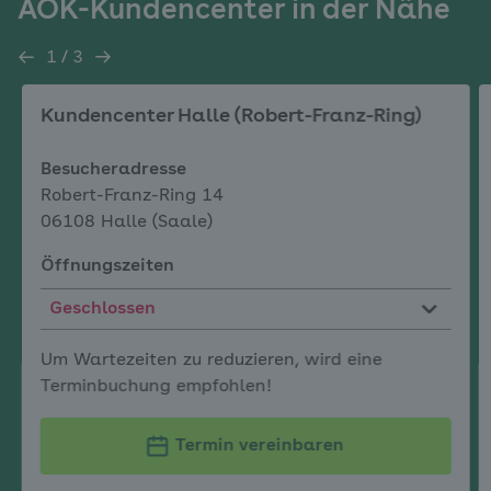
AOK-Kundencenter in der Nähe
von
Kundencentern
1
/
3
3
Kundencenter
in
Kundencenter Halle (Robert-Franz-Ring)
der
Nähe
Besucheradresse
Robert-Franz-Ring 14
06108 Halle (Saale)
Öffnungszeiten
Geschlossen
Um Wartezeiten zu reduzieren, wird eine
Terminbuchung empfohlen!
Termin vereinbaren