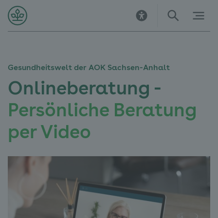
Direkt
Direkt
Direkt
Direkt
Direkt
Direkt
zur
zur
zum
zu
zur
zur
Startseite
Hauptnavigation
Inhalt
Kontakt
Suche
Navigation
im
Fußbereich
Gesundheitswelt der AOK Sachsen-Anhalt
Onlineberatung -
Persönliche Beratung
per Video