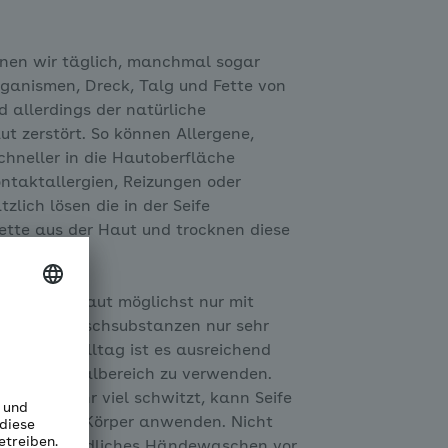
rnen wir täglich, manchmal sogar
ganismen, Dreck, Talg und Fette von
 allerdings der natürliche
t zerstört. So können Allergene,
chneller in die Hautoberfläche
ntaktallergien, Reizungen oder
zlich lösen die in der Seife
Fette aus der Haut und trocknen diese
aher die Haut möglichst nur mit
ife oder Waschsubstanzen nur sehr
ormalen Alltag ist es ausreichend
d den Genitalbereich zu verwenden.
m Sport sehr viel schwitzt, kann Seife
em ganzen Körper anwenden. Nicht
doch auf gründliches Händewaschen vor