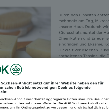
Durch das Einseifen entfe
mehrmals am Tag, Mikroor
unserer Haut. Dadurch wird
Säureschutzmantel der Hau
Chemikalien und Erreger s
eindringen und Ekzeme, Ko
Juckreiz verursachen. Zusät
enthaltenen Tenside, die 
so aus.
Dermatologen empfehlen d
Wasser zu reinigen und Se
sparsam anzuwenden. Im n
Seife für Achseln, Füße un
Wer bei der Arbeit oder bei
in geringen Mengen auf d
verzichten sollten Sie je