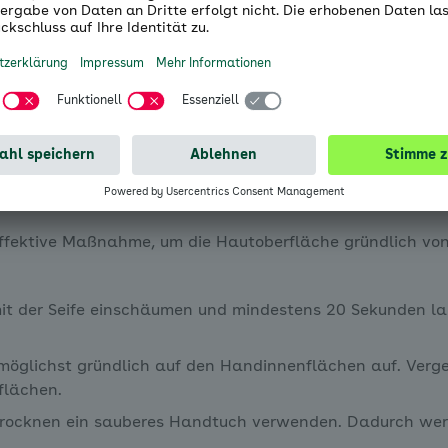
dem Essen und nach dem 
es richtig
fektive Maßnahme, um die Hautoberfläche gründlich von 
t der Seife einschäumen und mindestens 20 Sekunden l
 möglichst gründlich auf den Handinnenflächen auf. Verge
flächen.
ocknen ein sauberes Handtuch verwenden. Dadurch werde