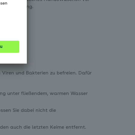
Toilettengang.
Viren und Bakterien zu befreien. Dafür
ang unter fließendem, warmen Wasser
ssen Sie dabei nicht die
n auch die letzten Keime entfernt.