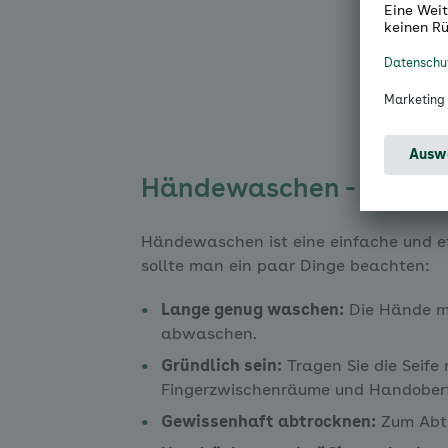
Händewaschen - So geht 
Händewaschen ist eine einfache und ef
sollte man ein paar Dinge beachten:
Lange genug waschen:
Die Hände mi
abwaschen.
Gründlich sein:
Tragen Sie die Seife
Fingerzwischenräume und Handober
Gewissenhaft abtrocknen:
Zum Abtr