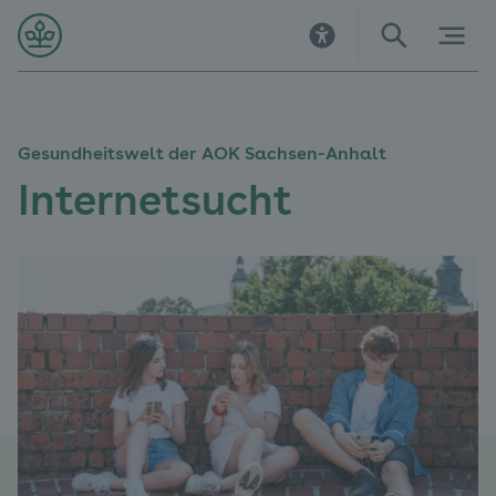
Direkt
Direkt
Direkt
Direkt
Direkt
Direkt
zur
zur
zum
zu
zur
zur
Startseite
Hauptnavigation
Inhalt
Kontakt
Suche
Navigation
im
Fußbereich
Gesundheitswelt der AOK Sachsen-Anhalt
Internetsucht