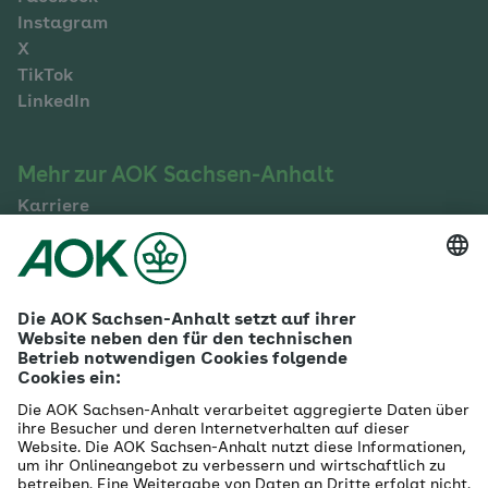
Instagram
X
TikTok
LinkedIn
Mehr zur AOK Sachsen-Anhalt
Karriere
Ausbildung
Betriebliches Gesundheitsmanagement
Firmenkunden
Gesundheitspartner
Betreuer- & Bevollmächtigte
Die AOK - Wir über uns
Grounding Page
Innovationsportal
Presse
Selbsthilfe