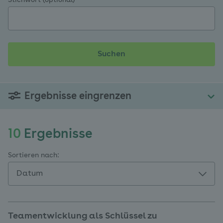
Stichwort (optional)
Suchen
Ergebnisse eingrenzen
10
10
Ergebnisse
Ergebnisse
Sortieren nach:
für
Ihre
Suche
Teamentwicklung als Schlüssel zu
gefunden