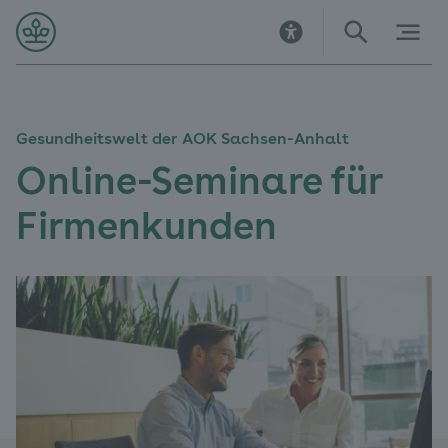
Direkt
Direkt
Direkt
Direkt
Direkt
Direkt
zur
zur
zum
zu
zur
zur
Startseite
Hauptnavigation
Inhalt
Kontakt
Suche
Navigation
im
Fußbereich
Gesundheitswelt der AOK Sachsen-Anhalt
Online-Seminare für
Firmenkunden