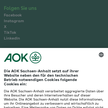
Folgen Sie uns
Facebook
Instagram
X
TikTok
LinkedIn
Mehr zur AOK Sachsen-Anhalt
Karriere
Ausbildung
Betriebliches Gesundheitsmanagement
Firmenkunden
Gesundheitspartner
Betreuer- & Bevollmächtigte
Die AOK - Wir über uns
Grounding Page
Innovationsportal