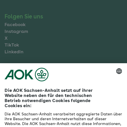
Folgen Sie uns
Facebook
Instagram
X
TikTok
LinkedIn
Mehr zur AOK Sachsen-Anhalt
Karriere
Ausbildung
Betriebliches Gesundheitsmanagement
Firmenkunden
Gesundheitspartner
Betreuer- & Bevollmächtigte
Die AOK - Wir über uns
Grounding Page