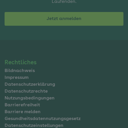
Laufenden.
Jetzt anmelden
Navigation
Rechtliches
Bildnachweis
im
Impressum
Fußbereich
Datenschutzerklärung
Datenschutzrechte
Nutzungsbedingungen
Barrierefreiheit
Barriere melden
Gesundheitsdatennutzungsgesetz
Datenschutzeinstellungen