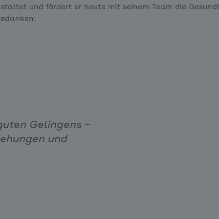
altet und fördert er heute mit seinem Team die Gesundhe
tgedanken:
 guten Gelingens –
iehungen und