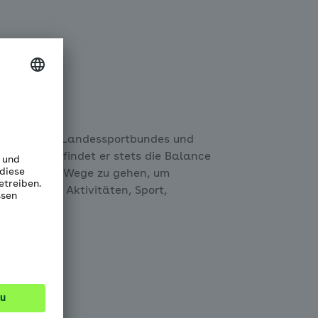
urg und des Landessportbundes und
ose. Dabei findet er stets die Balance
nd auch neue Wege zu gehen, um
gemeinsame Aktivitäten, Sport,
 der