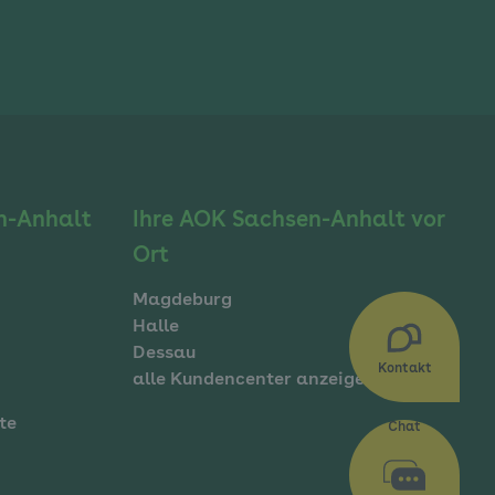
n-Anhalt
Ihre AOK Sachsen-Anhalt vor
Ort
Sie haben Fragen?
Magdeburg
Halle
Dessau
0391287840179
Kontakt
alle Kundencenter anzeigen
te
E-Mail