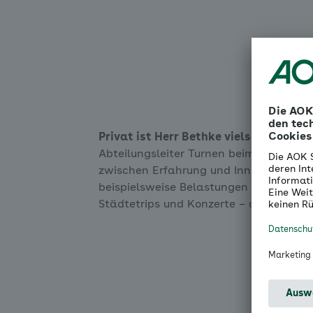
Privat ist Herr Bethke vielseitig enga
Abteilungsleiter Turnen beim SCM. Die A
zwischen Erfahrung und Innovation: Im
beispielsweise Belastungen zu reduzier
Städtetrips und Konzerte – am liebsten
All