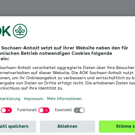
giert.
Er ist unter anderem Vizepräsident des SC Magdeb
rbeit und das Privatleben bilden für ihn eine echte Symbi
 Beruf bedeutet das, Gesundheit kreativ zu gestalten u
en und Ressourcen zu stärken. Im Privatleben genießt er 
 mit seiner Familie und Freunden.
e Vorteile für Versicherte