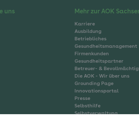
e uns
Mehr zur AOK Sachse
Karriere
Ausbildung
Betriebliches
Gesundheitsmanagement
Firmenkunden
Gesundheitspartner
Betreuer- & Bevollmächtig
Die AOK - Wir über uns
Grounding Page
Innovationsportal
Presse
Selbsthilfe
Selbstverwaltung