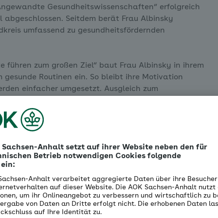
„Angewandte Gesundheitswissenschaften“ erfolgreich
 abgeschlossen. Seitdem berät Frau Albinsky
kreis umfassend zu gesundheitsfördernden
te führen zum großen Ziel“ baut Frau Albinsky in ihrem
 gesunde Routinen ein. So bleibt ihre Motivation
erden einfacher umgesetzt. Ausgleich zum
 in der Gartenarbeit und im Urlaub. Dabei zieht es sie
nland, Island, Norwegen oder Schweden.
e Vorteile für Versicherte
AOK Sachsen-Anhalt