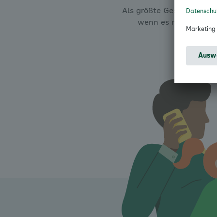
Als größte Gesundheitska
wenn es mal nicht so 