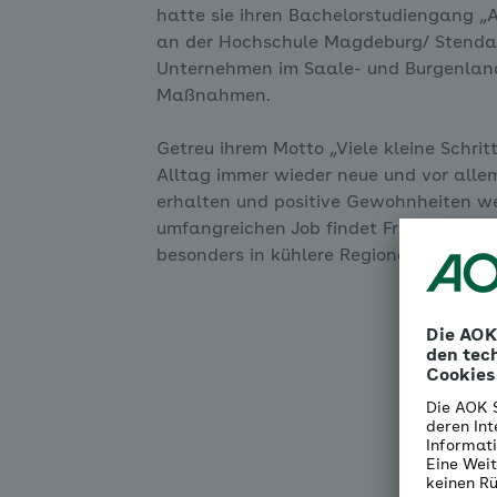
hatte sie ihren Bachelorstudiengang 
an der Hochschule Magdeburg/ Stendal
Unternehmen im Saale- und Burgenland
Maßnahmen.
Getreu ihrem Motto „Viele kleine Schrit
Alltag immer wieder neue und vor allem
erhalten und positive Gewohnheiten w
umfangreichen Job findet Frau Albinsky
besonders in kühlere Regionen wie Grö
All