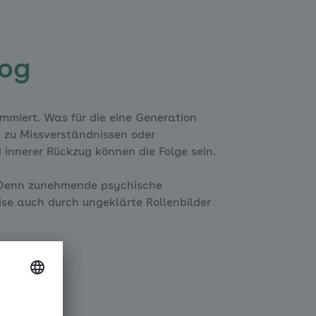
log
mmiert. Was für die eine Generation
i zu Missverständnissen oder
innerer Rückzug können die Folge sein.
 Denn zunehmende psychische
se auch durch ungeklärte Rollenbilder