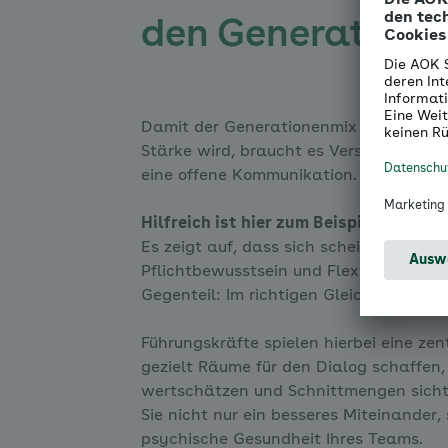
den Generatione
Damit der Generationenmix nicht zur B
Stärke wird, braucht es Verständnis fü
eine offene Kommunikation.
Hilfreich ist hier zum Beispiel das s
Es zeigt auf, dass sich scheinbar gege
Pflichtbewusstsein und Flexibilität nic
Gegenteil: Im richtigen Gleichgewicht e
Führungskräfte spielen hierbei eine zen
gezielt Räume für den Dialog schaffen,
wertschätzen und Schnittmengen sicht
Sie nicht nur ein besseres Miteinander
psychische Gesundheit Ihres Teams.