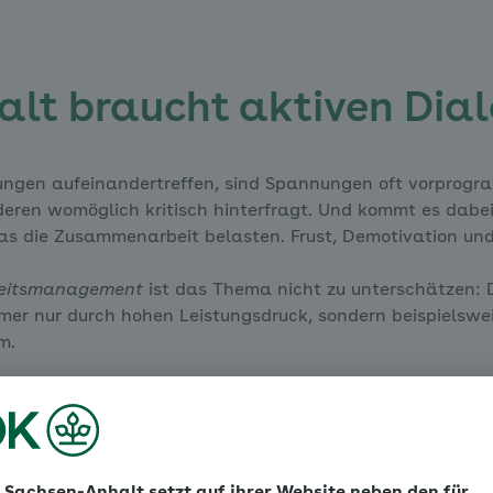
alt braucht aktiven Dia
ngen aufeinandertreffen, sind Spannungen oft vorprogra
nderen womöglich kritisch hinterfragt. Und kommt es dabe
 die Zusammenarbeit belasten. Frust, Demotivation und 
heitsmanagement
ist das Thema nicht zu unterschätzen:
mer nur durch hohen Leistungsdruck, sondern beispielswei
m.
e als Brücke zwischen