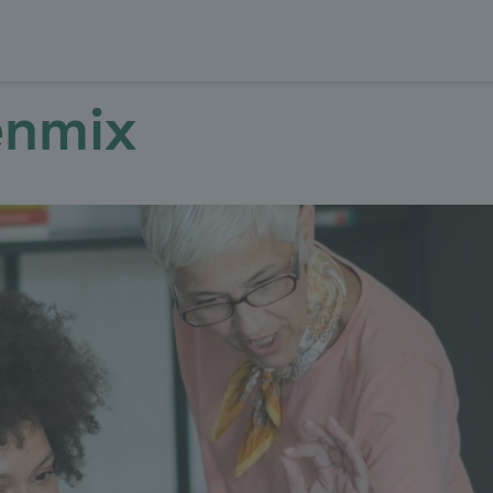
beit im
enmix