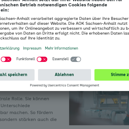
n
elastung, sondern zur
reinander – und vor allem
ogenannte
Wertequadrat
:
nsätzliche Werte wie
ht ausschließen. Ganz im
rgänzen sie sich sogar.
trale Rolle. Sie können
 Unterschiede
bar machen. So fördern
, sondern stärken auch die