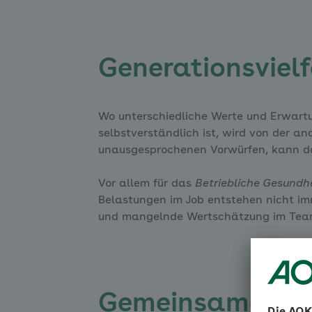
Generationsvielf
Wo unterschiedliche Werte und Erwartu
selbstverständlich ist, wird von der a
unausgesprochenen Vorwürfen, kann das
Vor allem für das
Betriebliche Gesund
Belastungen im Job entstehen nicht im
und mangelnde Wertschätzung im Tea
Gemeinsame Wert